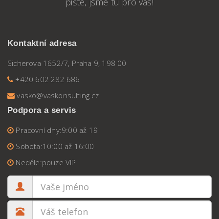
pište, jsme tu pro vás!
Kontaktní adresa
Sicherova 1652/7, Praha 9, 198 00
+420 602 282 686
vasko@vaskonsulting.cz
Podpora a servis
Pracovní dny:
9:00 až 19
Sobota:
10:00 až 16:00
Neděle:
pouze VIP